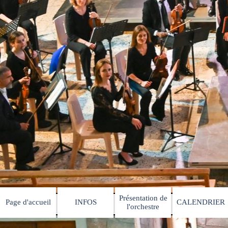
Présentation de
Page d'accueil
INFOS
CALENDRIER
▼
▼
l'orchestre