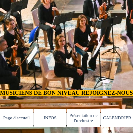
Présentation de
Page d'accueil
INFOS
CALENDRIER
▼
▼
l'orchestre