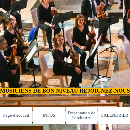
MUSICIENS DE BON NIVEAU REJOIGNEZ-NOUS TEL:
Présentation de
Page d'accueil
INFOS
CALENDRIER
▼
▼
l'orchestre